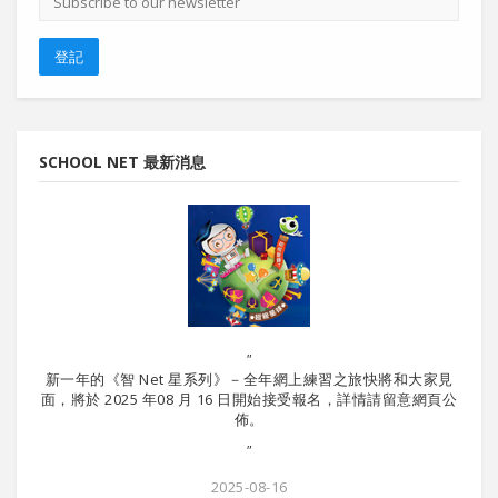
郵
地
址
登記
SCHOOL NET 最新消息
"
新一年的《智 Net 星系列》－全年網上練習之旅快將和大家見
暑期課
面，將於 2025 年08 月 16 日開始接受報名，詳情請留意網頁公
佈。
"
2025-08-16