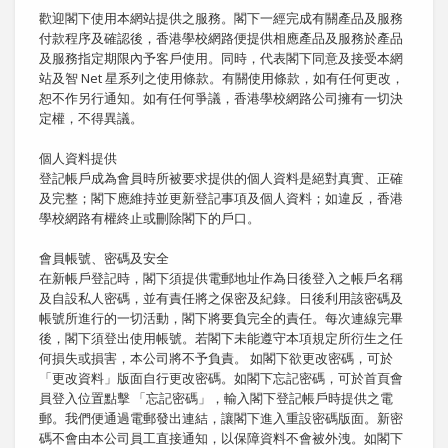
歡迎閣下使用本網站提供之服務。閣下一經完成有關產品及服務
付款程序及確認後，香港學校網路便提供相應產品及服務於產品
及服務指定期限內予客戶使用。同時，代表閣下同意及接受本網
站及智 Net 星系列之使用條款。有關使用條款，如有任何更改，
恕不作另行通知。如有任何爭議，香港學校網路公司擁有一切決
定權，不得異議。
個人資料提供
登記帳戶成為會員時所被要求提供的個人資料是絕對真實、正確
及完整；閣下應維持並更新登記事項及個人資料；如違反，香港
學校網路有權終止或刪除閣下的戶口。
會員帳號、密碼及安全
在新帳戶登記時，閣下須提供電郵地址作為日後登入之帳戶名稱
及自設私人密碼，並有責任將之保密及紀錄。日後利用該密碼及
帳號所進行的一切活動，閣下將要負完全的責任。每次連線完畢
後，閣下須登出使用帳號。若閣下未能遵守本項規定所衍生之任
何損失或損害，本公司將不予負責。 如閣下欲更改密碼，可於
「更改資料」版面自行更改密碼。如閣下忘記密碼，可於首頁會
員登入位置點擊 「忘記密碼」，輸入閣下登記帳戶時提供之電
郵。我們便通過電郵發出連結，讓閣下進入重設密碼版面。新密
碼不會由本公司員工直接通知，以保障資料不會被外洩。如閣下