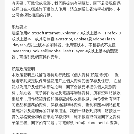
有需要，可致電或電郵，我們將提供有關幫助。閣下若發現密碼
或戶口在未獲准許下遭他人使用，請立刻通知香港學校網路，本
公司會採取相應的行動。
系統要求
建議使用Microsoft Internet Explorer 7.0或以上版本、Firefox 8
或以上版本，或其它兼容Javascript, Cookies及Adobe Flash
Player 9或以上版本的瀏覽器。使用舊版本、不相容或不支援
Javascript,Cookies和Adobe Flash Player 9或以上版本的瀏覽
器，可能引致網頁操作異常。
私隱政策聲明
本政策聲明是根據香港特別行政區《個人資料(私隱)條例》，嚴
格遵守其規定以保障登記用戶之個人資料妥善保存及保密。 在登
記成為用戶及使用本網站之時，閣下會被要求提供個人識別資
料，如姓名、電子郵件地址及電話等聯絡資料。所有資料將被收
集起來，用作確認身份和留存記錄以收集數據、向你發出有關不
同產品和服務的資料、保存通訊聯絡資料、匯制有關本網站使用
量統計以及處理你的訂單等用途。我們一旦收到資料，將按照一
貫的嚴格安全和保密準則保存資料，絕不披露或傳遞閣下之資料
予第三者。閣下如有問題，可電郵致 info@schoolnet.hk 查詢。