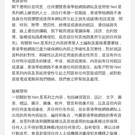
免責聲明
閣下應明白並同意，任何瀏覽香港學校網路網站及使用智 Net 星
系列網上練習的人士，須自行承擔一切風險，香港學校網路不會
負責任何因瀏覽或使用本網站而引起之損失或破壞(包括直接、間
接、特別、附帶、懲罰性、經傳送或接收的錯誤、通信線路失
靈、線上通信的攔截、因下載而感染電腦病毒、誹謗、合約毀
壞、版權或知識產權侵犯、疏忽或任何其他因素所引起的任何損
失)。有關智 Net 星系列之內容經專業人士編制及嚴格重覆審核，
香港學校網路已盡力確保網站內容之準確性及完整性，對於就該
資料的針對性、精確性以及特定用途的適合性而言，並沒有作出
任何明示或隱含的陳述、申述、保證或擔保。內容如有任何錯誤
或遺漏，香港學校網路不會承擔任何賠償責任。如客戶對智 Net
星系列內容及系統突發性引起之問題有任何質疑或問題，絕對歡
迎致電或電郵與我們聯絡。我們會立即幫助及處理。
版權聲明
一切關於智 Net 星系列之內容，包括練習題目、設計、文字、圖
形、標誌、圖示、圖像、軟件、聲音和視像片段，以及這些內容
的任何改進或修改、其任何衍生作品，並在香港學校網路網站上
出現的所有內容組合、編排和集合，均屬香港學校網路的專有資
產，並受到香港和國際版權法及其他適用的知識產權法所保障。
任何人士不得抄襲及轉載(包括任何形式)，如有發現，將以法律
行動追究。會員若發現任何人士或機構涉嫌侵犯本機構之版權，