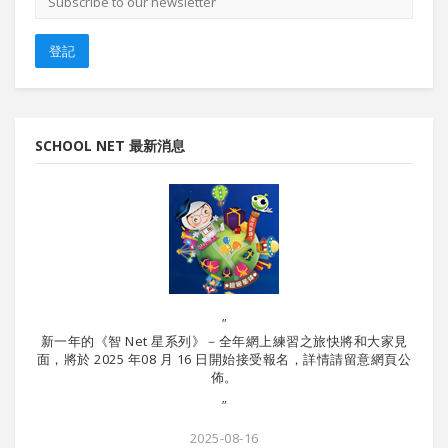
郵
地
址
登記
SCHOOL NET 最新消息
"
新一年的《智 Net 星系列》－全年網上練習之旅快將和大家見
暑期課
面，將於 2025 年08 月 16 日開始接受報名，詳情請留意網頁公
佈。
"
2025-08-16