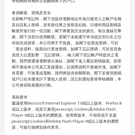
學校網路有權終止或刪除閣下的戶口。
會員帳號、密碼及安全
在新帳戶登記時，閣下須提供電郵地址作為日後登入之帳戶名稱
及自設私人密碼，並有責任將之保密及紀錄。日後利用該密碼及
帳號所進行的一切活動，閣下將要負完全的責任。每次連線完畢
後，閣下須登出使用帳號。若閣下未能遵守本項規定所衍生之任
何損失或損害，本公司將不予負責。 如閣下欲更改密碼，可於
「更改資料」版面自行更改密碼。如閣下忘記密碼，可於首頁會
員登入位置點擊 「忘記密碼」，輸入閣下登記帳戶時提供之電
郵。我們便通過電郵發出連結，讓閣下進入重設密碼版面。新密
碼不會由本公司員工直接通知，以保障資料不會被外洩。如閣下
有需要，可致電或電郵，我們將提供有關幫助。閣下若發現密碼
或戶口在未獲准許下遭他人使用，請立刻通知香港學校網路，本
公司會採取相應的行動。
系統要求
建議使用Microsoft Internet Explorer 7.0或以上版本、Firefox 8
或以上版本，或其它兼容Javascript, Cookies及Adobe Flash
Player 9或以上版本的瀏覽器。使用舊版本、不相容或不支援
Javascript,Cookies和Adobe Flash Player 9或以上版本的瀏覽
器，可能引致網頁操作異常。