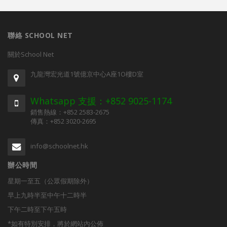
聯絡 SCHOOL NET
關於School Net
九龍灣宏光道1號億京中心A座1O樓D室
Whatsapp 支援：+852 9025-1174
銷售熱線：+852 2583-2675
傳真：+852 3020-2695
info@schoolnet.hk
辦公時間
星期一至五（公眾假期除外）
早上九時半至中午十二時半
下午二時至下午五時
*如有特別安排，將於網站內公佈