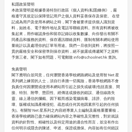
私隱政策聲明
本政策聲明是根據香港特別行政區《個人資料(私隱)條例》，嚴
格遵守其規定以保障登記用戶之個人資料妥善保存及保密。 在登
記成為用戶及使用本網站之時，閣下會被要求提供個人識別資
料，如姓名、電子郵件地址及電話等聯絡資料。所有資料將被收
集起來，用作確認身份和留存記錄以收集數據、向你發出有關不
同產品和服務的資料、保存通訊聯絡資料、匯制有關本網站使用
量統計以及處理你的訂單等用途。我們一旦收到資料，將按照一
貫的嚴格安全和保密準則保存資料，絕不披露或傳遞閣下之資料
予第三者。閣下如有問題，可電郵致 info@schoolnet.hk 查詢。
免責聲明
閣下應明白並同意，任何瀏覽香港學校網路網站及使用智 Net 星
系列網上練習的人士，須自行承擔一切風險，香港學校網路不會
負責任何因瀏覽或使用本網站而引起之損失或破壞(包括直接、間
接、特別、附帶、懲罰性、經傳送或接收的錯誤、通信線路失
靈、線上通信的攔截、因下載而感染電腦病毒、誹謗、合約毀
壞、版權或知識產權侵犯、疏忽或任何其他因素所引起的任何損
失)。有關智 Net 星系列之內容經專業人士編制及嚴格重覆審核，
香港學校網路已盡力確保網站內容之準確性及完整性，對於就該
資料的針對性、精確性以及特定用途的適合性而言，並沒有作出
任何明示或隱含的陳述、申述、保證或擔保。內容如有任何錯誤