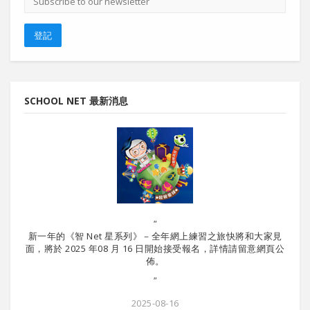
郵
地
址
登記
SCHOOL NET 最新消息
"
新一年的《智 Net 星系列》－全年網上練習之旅快將和大家見
暑期課
面，將於 2025 年08 月 16 日開始接受報名，詳情請留意網頁公
佈。
"
2025-08-16