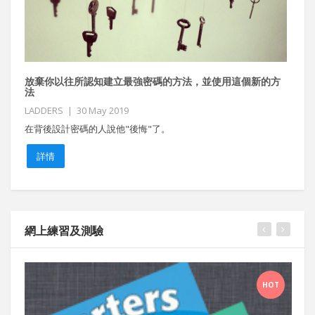
放棄你以往所認知建立最強密碼的方法，並使用這個新的方
美
法
CN
LADDERS | 30 May 2019
俄
在背後設計密碼的人說他"後悔"了。
在
詳情
網上練習及測驗
HOT