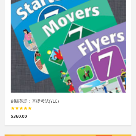
劍橋英語：基礎考試(YLE)
暑
$360.00
$