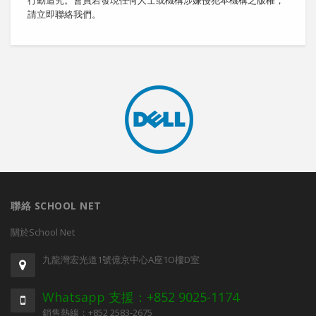
行動追究。會員若發現任何人士或機構涉嫌侵犯本機構之版權，
請立即聯絡我們。
聯絡 SCHOOL NET
關於School Net
九龍灣宏光道1號億京中心A座1O樓D室
Whatsapp 支援：+852 9025-1174
銷售熱線：+852 2583-2675