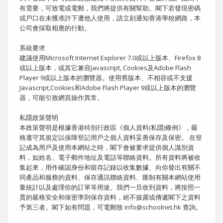
有需要，可致電或電郵，我們將提供有關幫助。閣下若發現密碼
或戶口在未獲准許下遭他人使用，請立刻通知香港學校網路，本
公司會採取相應的行動。
系統要求
建議使用Microsoft Internet Explorer 7.0或以上版本、Firefox 8
或以上版本，或其它兼容Javascript, Cookies及Adobe Flash
Player 9或以上版本的瀏覽器。使用舊版本、不相容或不支援
Javascript,Cookies和Adobe Flash Player 9或以上版本的瀏覽
器，可能引致網頁操作異常。
私隱政策聲明
本政策聲明是根據香港特別行政區《個人資料(私隱)條例》，嚴
格遵守其規定以保障登記用戶之個人資料妥善保存及保密。 在登
記成為用戶及使用本網站之時，閣下會被要求提供個人識別資
料，如姓名、電子郵件地址及電話等聯絡資料。所有資料將被收
集起來，用作確認身份和留存記錄以收集數據、向你發出有關不
同產品和服務的資料、保存通訊聯絡資料、匯制有關本網站使用
量統計以及處理你的訂單等用途。我們一旦收到資料，將按照一
貫的嚴格安全和保密準則保存資料，絕不披露或傳遞閣下之資料
予第三者。閣下如有問題，可電郵致 info@schoolnet.hk 查詢。