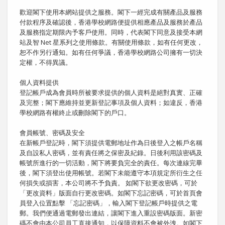
歡迎閣下使用本網站提供之服務。閣下一經完成有關產品及服務
付款程序及確認後，香港學校網路便提供相應產品及服務於產品
及服務指定期限內予客戶使用。同時，代表閣下同意及接受本網
站及智 Net 星系列之使用條款。有關使用條款，如有任何更改，
恕不作另行通知。如有任何爭議，香港學校網路公司擁有一切決
定權，不得異議。
個人資料提供
登記帳戶成為會員時所被要求提供的個人資料是絕對真實、正確
及完整；閣下應維持並更新登記事項及個人資料；如違反，香港
學校網路有權終止或刪除閣下的戶口。
會員帳號、密碼及安全
在新帳戶登記時，閣下須提供電郵地址作為日後登入之帳戶名稱
及自設私人密碼，並有責任將之保密及紀錄。日後利用該密碼及
帳號所進行的一切活動，閣下將要負完全的責任。每次連線完畢
後，閣下須登出使用帳號。若閣下未能遵守本項規定所衍生之任
何損失或損害，本公司將不予負責。 如閣下欲更改密碼，可於
「更改資料」版面自行更改密碼。如閣下忘記密碼，可於首頁會
員登入位置點擊 「忘記密碼」，輸入閣下登記帳戶時提供之電
郵。我們便通過電郵發出連結，讓閣下進入重設密碼版面。新密
碼不會由本公司員工直接通知，以保障資料不會被外洩。如閣下