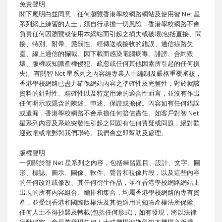
免責聲明
閣下應明白並同意，任何瀏覽香港學校網路網站及使用智 Net 星
系列網上練習的人士，須自行承擔一切風險，香港學校網路不會
負責任何因瀏覽或使用本網站而引起之損失或破壞(包括直接、間
接、特別、附帶、懲罰性、經傳送或接收的錯誤、通信線路失
靈、線上通信的攔截、因下載而感染電腦病毒、誹謗、合約毀
壞、版權或知識產權侵犯、疏忽或任何其他因素所引起的任何損
失)。有關智 Net 星系列之內容經專業人士編制及嚴格重覆審核，
香港學校網路已盡力確保網站內容之準確性及完整性，對於就該
資料的針對性、精確性以及特定用途的適合性而言，並沒有作出
任何明示或隱含的陳述、申述、保證或擔保。內容如有任何錯誤
或遺漏，香港學校網路不會承擔任何賠償責任。如客戶對智 Net
星系列內容及系統突發性引起之問題有任何質疑或問題，絕對歡
迎致電或電郵與我們聯絡。我們會立即幫助及處理。
版權聲明
一切關於智 Net 星系列之內容，包括練習題目、設計、文字、圖
形、標誌、圖示、圖像、軟件、聲音和視像片段，以及這些內容
的任何改進或修改、其任何衍生作品，並在香港學校網路網站上
出現的所有內容組合、編排和集合，均屬香港學校網路的專有資
產，並受到香港和國際版權法及其他適用的知識產權法所保障。
任何人士不得抄襲及轉載(包括任何形式)，如有發現，將以法律