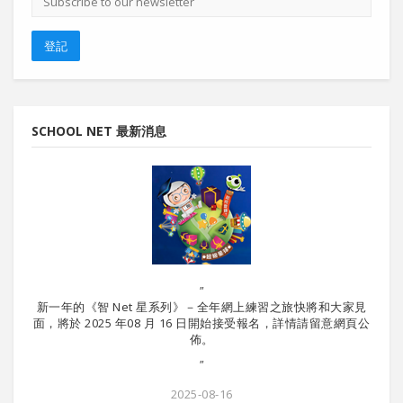
郵
地
址
登記
SCHOOL NET 最新消息
"
新一年的《智 Net 星系列》－全年網上練習之旅快將和大家見
暑期課
面，將於 2025 年08 月 16 日開始接受報名，詳情請留意網頁公
佈。
"
2025-08-16